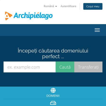
Română
Autentificare
Coșul meu
Navi
Toggl
Începeți căutarea domeniului
perfect ...
DOMENII