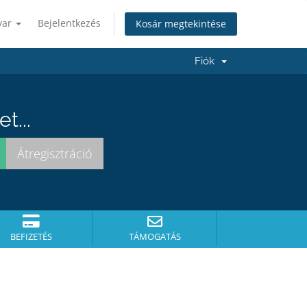
yar
Bejelentkezés
Kosár megtekintése
Fiók
t...
BEFIZETÉS
TÁMOGATÁS