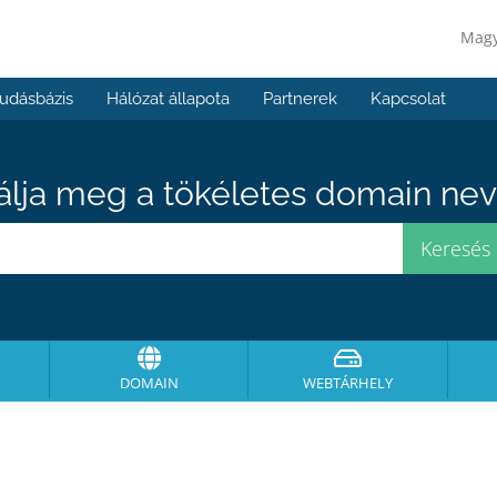
Mag
udásbázis
Hálózat állapota
Partnerek
Kapcsolat
álja meg a tökéletes domain neve
DOMAIN
WEBTÁRHELY