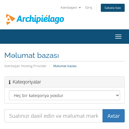
Azerbaijani
Giriş
Səbətə bax
Naviq
keçid
Məlumat bazası
Azerbaijan Hosting Provider
Məlumat bazası
Kateqoriyalar