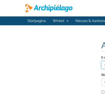
Startpagina
Winkel
Nieuws & Aankon
E-
W