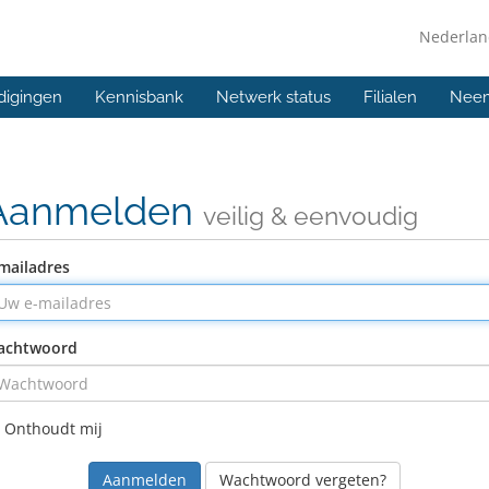
Nederla
digingen
Kennisbank
Netwerk status
Filialen
Neem
Aanmelden
veilig & eenvoudig
mailadres
achtwoord
Onthoudt mij
Wachtwoord vergeten?