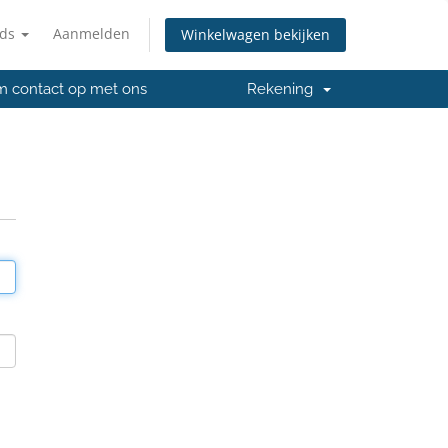
nds
Aanmelden
Winkelwagen bekijken
 contact op met ons
Rekening